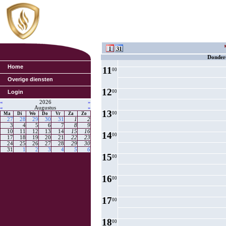
8
00
9
00
10
00
Donder
Home
11
00
Overige diensten
12
Login
00
«
2026
»
«
Augustus
»
13
00
Ma
Di
Wo
Do
Vr
Za
Zo
27
28
29
30
31
1
2
3
4
5
6
7
8
9
10
11
12
13
14
15
16
14
00
17
18
19
20
21
22
23
24
25
26
27
28
29
30
31
1
2
3
4
5
6
15
00
16
00
17
00
18
00