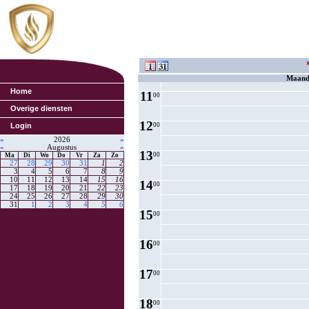
8
00
9
00
10
00
Maand
Home
11
00
Overige diensten
12
Login
00
«
2026
»
«
Augustus
»
13
00
Ma
Di
Wo
Do
Vr
Za
Zo
27
28
29
30
31
1
2
3
4
5
6
7
8
9
10
11
12
13
14
15
16
14
00
17
18
19
20
21
22
23
24
25
26
27
28
29
30
31
1
2
3
4
5
6
15
00
16
00
17
00
18
00