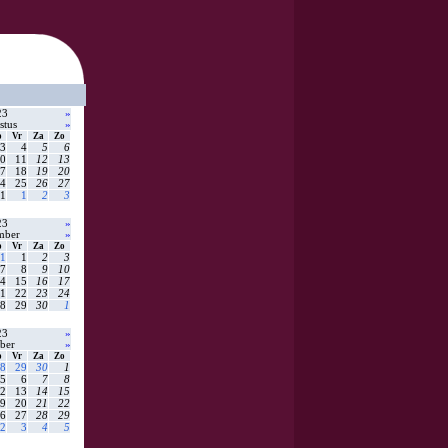
23
»
stus
»
o
Vr
Za
Zo
3
4
5
6
0
11
12
13
7
18
19
20
4
25
26
27
1
1
2
3
23
»
mber
»
o
Vr
Za
Zo
1
1
2
3
7
8
9
10
4
15
16
17
1
22
23
24
8
29
30
1
23
»
ber
»
o
Vr
Za
Zo
8
29
30
1
5
6
7
8
2
13
14
15
9
20
21
22
6
27
28
29
2
3
4
5