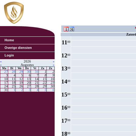
8
00
9
00
10
00
Zaterd
Home
11
00
Overige diensten
12
Login
00
«
2026
»
«
Augustus
»
13
00
Ma
Di
Wo
Do
Vr
Za
Zo
27
28
29
30
31
1
2
3
4
5
6
7
8
9
10
11
12
13
14
15
16
14
00
17
18
19
20
21
22
23
24
25
26
27
28
29
30
31
1
2
3
4
5
6
15
00
16
00
17
00
18
00