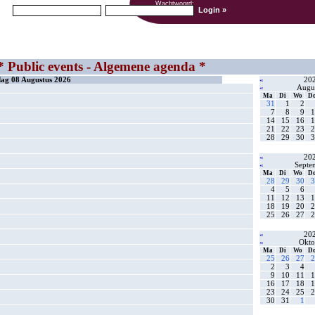
Gebruikers naam:
Wachtwoord:
Login »
* Public events - Algemene agenda *
ag 08 Augustus 2026
«
20
«
Augu
Ma
Di
Wo
D
31
1
2
7
8
9
1
14
15
16
1
21
22
23
2
28
29
30
3
«
20
«
Septe
Ma
Di
Wo
D
28
29
30
3
4
5
6
11
12
13
1
18
19
20
2
25
26
27
2
«
20
«
Okto
Ma
Di
Wo
D
25
26
27
2
2
3
4
9
10
11
1
16
17
18
1
23
24
25
2
30
31
1