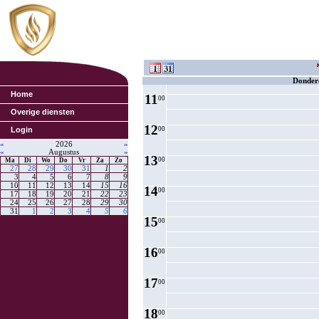
8
00
9
00
10
00
Donder
Home
11
00
Overige diensten
12
Login
00
«
2026
»
«
Augustus
»
13
00
Ma
Di
Wo
Do
Vr
Za
Zo
27
28
29
30
31
1
2
3
4
5
6
7
8
9
10
11
12
13
14
15
16
14
00
17
18
19
20
21
22
23
24
25
26
27
28
29
30
31
1
2
3
4
5
6
15
00
16
00
17
00
18
00