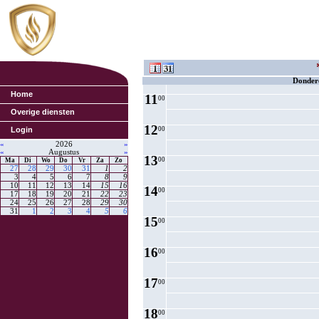
8
00
9
00
10
00
Donder
Home
11
00
Overige diensten
12
Login
00
«
2026
»
«
Augustus
»
13
00
Ma
Di
Wo
Do
Vr
Za
Zo
27
28
29
30
31
1
2
3
4
5
6
7
8
9
10
11
12
13
14
15
16
14
00
17
18
19
20
21
22
23
24
25
26
27
28
29
30
31
1
2
3
4
5
6
15
00
16
00
17
00
18
00